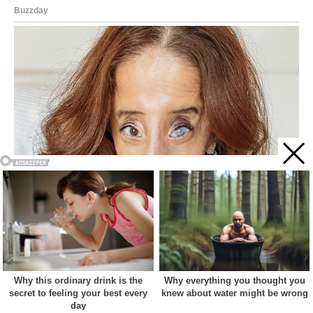
Acest site web folosește cookie-uri pentru a vă îmbunătăți
experiența. Vom presupune că sunteți de acord cu asta dacă
vă continuați navigarea.
Cookie settings
ACCEPT