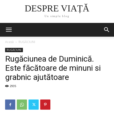
DESPRE VIAȚĂ
Un simplu blog
Acasă
RUGĂCIUNI
RUGĂCIUNI
Rugăciunea de Duminică.
Este făcătoare de minuni si
grabnic ajutătoare
2935