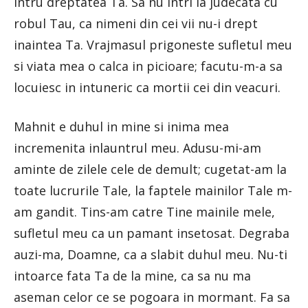
intru dreptatea Ta. Sa nu intri la judecata cu
robul Tau, ca nimeni din cei vii nu-i drept
inaintea Ta. Vrajmasul prigoneste sufletul meu
si viata mea o calca in picioare; facutu-m-a sa
locuiesc in intuneric ca mortii cei din veacuri.
Mahnit e duhul in mine si inima mea
incremenita inlauntrul meu. Adusu-mi-am
aminte de zilele cele de demult; cugetat-am la
toate lucrurile Tale, la faptele mainilor Tale m-
am gandit. Tins-am catre Tine mainile mele,
sufletul meu ca un pamant insetosat. Degraba
auzi-ma, Doamne, ca a slabit duhul meu. Nu-ti
intoarce fata Ta de la mine, ca sa nu ma
aseman celor ce se pogoara in mormant. Fa sa