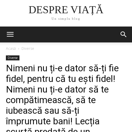
DESPRE VIAȚĂ
Un simplu blog
Acasă
Diverse
Diverse
Nimeni nu ți-e dator să-ți fie
fidel, pentru că tu ești fidel!
Nimeni nu ți-e dator să te
compătimească, să te
iubească sau să-ți
împrumute bani! Lecția
scurtă predată de un