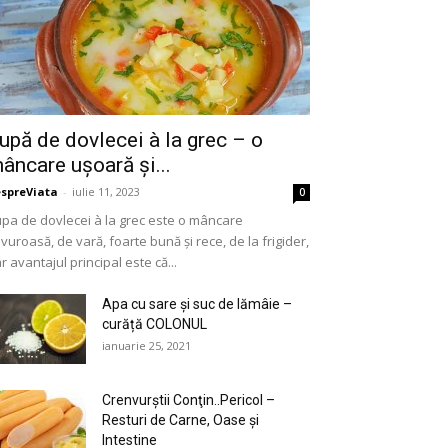
upă de dovlecei à la grec – o
âncare ușoară și...
spreViata
-
iulie 11, 2023
0
pa de dovlecei à la grec este o mâncare
vuroasă, de vară, foarte bună și rece, de la frigider,
r avantajul principal este că...
Apa cu sare și suc de lămâie –
curăță COLONUL
ianuarie 25, 2021
Crenvurştii Conţin..Pericol –
Resturi de Carne, Oase şi
Intestine