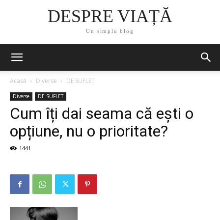
DESPRE VIAȚĂ
Un simplu blog
Acasă
Diverse
DE SUFLET
Diverse
DE SUFLET
Cum îți dai seama că ești o
opțiune, nu o prioritate?
1441