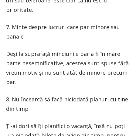
uri sau telefoane, este clar că nu ești o
prioritate.
7. Minte despre lucruri care par minore sau
banale
Deși la suprafață minciunile par a fi în mare
parte nesemnificative, acestea sunt spuse fără
vreun motiv și nu sunt atât de minore precum
par.
8. Nu încearcă să facă niciodată planuri cu tine
din timp
Ți-ai dori să îți planifici o vacanță, însă nu poți
lua niciodată bilete de avion din timp, pentru