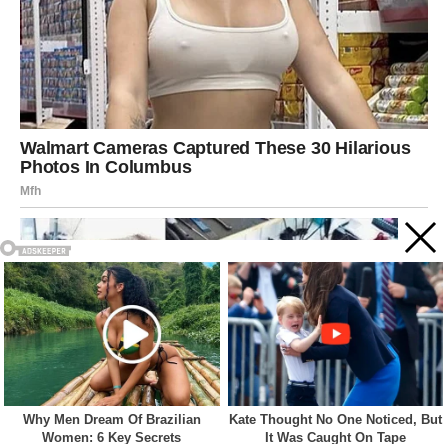
Acest site web folosește cookie-uri pentru a vă îmbunătăți
experiența. Vom presupune că sunteți de acord cu asta dacă
vă continuați navigarea.
Cookie settings
ACCEPT