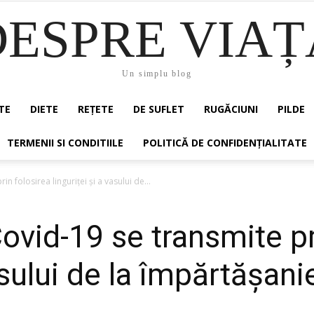
DESPRE VIAȚ
Un simplu blog
TE
DIETE
REȚETE
DE SUFLET
RUGĂCIUNI
PILDE
TERMENII SI CONDITIILE
POLITICĂ DE CONFIDENȚIALITATE
n folosirea linguriţei şi a vasului de...
ovid-19 se transmite pr
vasului de la împărtăşani