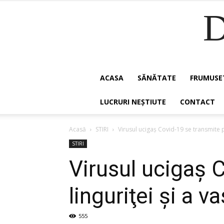
ACASA
SĂNĂTATE
FRUMUSE
LUCRURI NEȘTIUTE
CONTACT
Acasă
STIRI
Virusul ucigaş Covid-19 se transmite pri
STIRI
Virusul ucigaş C
linguriţei şi a 
555