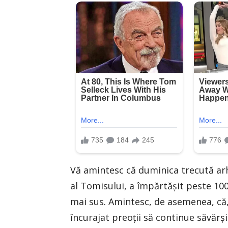
Vă amintesc că duminica trecută ar
al Tomisului, a împărtăşit peste 10
mai sus. Amintesc, de asemenea, că,
încurajat preoţii să continue săvărşi