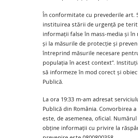
În conformitate cu prevederile art. 5
instituirea stării de urgenţă pe teri
informaţii false în mass-media şi în 
şi la măsurile de protecţie şi prevenir
întreprind măsurile necesare pentru
populaţia în acest context”. Institu
să informeze în mod corect şi obiect
Publică.
La ora 19:33 m-am adresat serviciulu
Publică din România. Convorbirea a f
este, de asemenea, oficial. Numărul 
obţine informaţii cu privire la răspâ
prevenire este 0800800358.