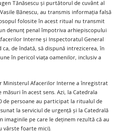
ugen Tănăsescu şi purtătorul de cuvânt al
Vasile Bănescu, au transmis informaţia falsă
osopul folosite în acest ritual nu transmit
 un denunţ penal împotriva arhiepiscopului
facerilor Interne şi Inspectoratul General
 ca, de îndată, să dispună intrezicerea, în
une în pericol viaţa oamenilor, inclusiv a
r Ministerul Afacerilor Interne a înregistrat
e măsuri în acest sens. Azi, la Catedrala
 de persoane au participat la ritualul de
 sunat la serviciul de urgenţă şi la Catedrală
Din imaginile pe care le deţinem rezultă că au
cu vârste foarte mici).