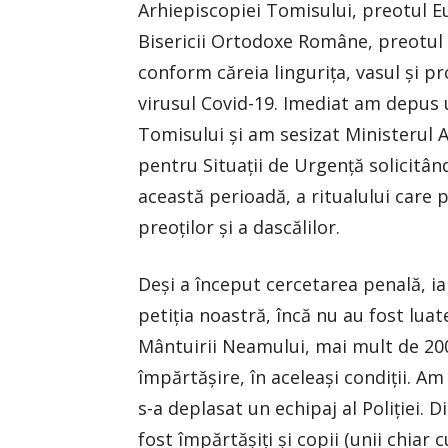
Arhiepiscopiei Tomisului, preotul E
Bisericii Ortodoxe Române, preotul 
conform căreia linguriţa, vasul şi pr
virusul Covid-19. Imediat am depus
Tomisului şi am sesizat Ministerul A
pentru Situaţii de Urgenţă solicitând
această perioadă, a ritualului care p
preoţilor şi a dascălilor.
Deşi a început cercetarea penală, ia
petiţia noastră, încă nu au fost luat
Mântuirii Neamului, mai mult de 200
împărtăşire, în aceleaşi condiţii. Am
s-a deplasat un echipaj al Poliţiei. 
fost împărtăşiţi şi copii (unii chiar 