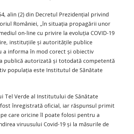
4, alin (2) din Decretul Prezidenţial privind
toriul României, „în situaţia propagării unor
mediul on-line cu privire la evoluţia COVID-19
e, instituţiile şi autorităţile publice
 a informa în mod corect şi obiectiv
ţia publică autorizată şi totodată competentă
iv populaţia este Institutul de Sănătate
i Tel Verde al Institutului de Sănătate
ost înregistrată oficial, iar răspunsul primit
pe care oricine îl poate folosi pentru a
ndirea viruusului Covid-19 şi la măsurile de