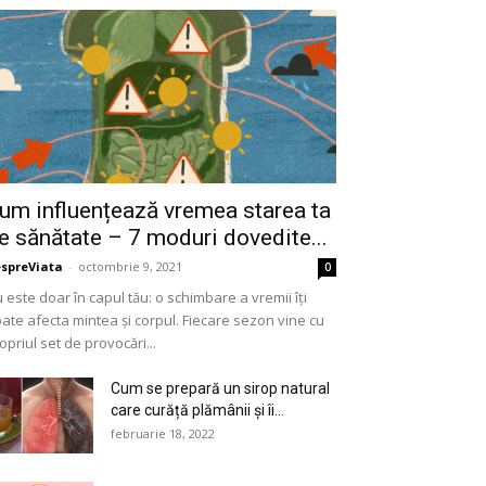
um influențează vremea starea ta
e sănătate – 7 moduri dovedite...
spreViata
-
octombrie 9, 2021
0
 este doar în capul tău: o schimbare a vremii îți
ate afecta mintea și corpul. Fiecare sezon vine cu
opriul set de provocări...
Cum se prepară un sirop natural
care curăță plămânii și îi...
februarie 18, 2022