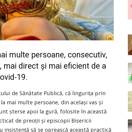
mai multe persoane, consecutiv,
, mai direct şi mai eficient de a
ovid-19.
ului de Sănătate Publică, că linguriţa prin
 la mai multe persoane, din acelaşi vas şi
nt şterse apoi la gură, folosite în această
ticat de preoţii şi episcopii Bisericii
 insistenţă să se oprească această practică