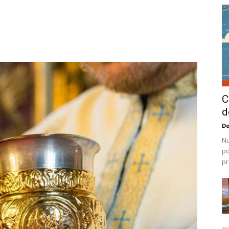
C
d
De
Nu
po
pr