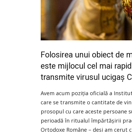
Folosirea unui obiect de 
este mijlocul cel mai rapid
transmite virusul ucigaş C
Avem acum poziţia oficială a Institut
care se transmite o cantitate de vin
prosopul cu care aceste persoane su
perioadă în ritualul împărtăşirii prac
Ortodoxe Române – deşi am cerut cu