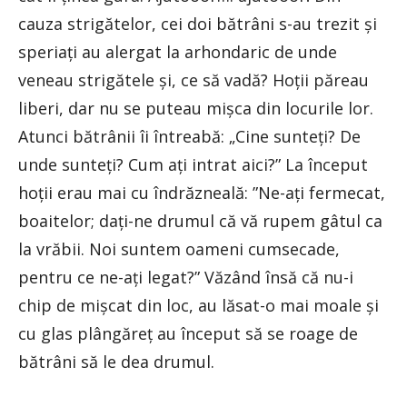
cauza strigătelor, cei doi bătrâni s-au trezit şi
speriaţi au alergat la arhondaric de unde
veneau strigătele şi, ce să vadă? Hoţii păreau
liberi, dar nu se puteau mişca din locurile lor.
Atunci bătrânii îi întreabă: „Cine sunteţi? De
unde sunteţi? Cum aţi intrat aici?” La început
hoţii erau mai cu îndrăzneală: ”Ne-aţi fermecat,
boaitelor; daţi-ne drumul că vă rupem gâtul ca
la vrăbii. Noi suntem oameni cumsecade,
pentru ce ne-aţi legat?” Văzând însă că nu-i
chip de mişcat din loc, au lăsat-o mai moale şi
cu glas plângăreţ au început să se roage de
bătrâni să le dea drumul.