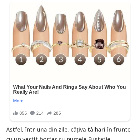
Astfel, într-una din zile, câţiva tâlhari în frunte
cu un vestit borfaş cu numele Eustatie,