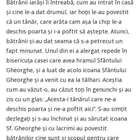
Bătrânii iarăşi îi întreabă, cum au intrat în casă
şi cine le-a dat drumul, iar hoţii le-au povestit
că un tânăr, care arăta cam aşa la chip le-a
deschis poarta şi i-a poftit să aştepte. Atunci,
bătrânii şi-au dat seama că s-a petrecut un
fapt minunat. Unul din ei a alergat repede în
bisericuţa casei care avea hramul Sfântului
Gheorghe, şi a luat de acolo icoana Sfântului
Gheorghe şi a venit cu ea la tâlhari. Aceştia
cum au văzut-o, au căzut toţi în genunchi şi au
zis cu un glas: „Acesta-i tânărul care ne-a
deschis poarta şi ne-a poftit aici”. S-au simţit
dezlegaţi şi s-au închinat şi au sărutat icoana
Sf. Gheorghe şi cu lacrimi au povestit
bătrânilor cine sunt şi scopul pentru care