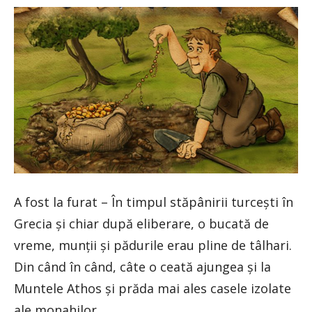
A fost la furat – În timpul stăpânirii turceşti în
Grecia şi chiar după eliberare, o bucată de
vreme, munţii şi pădurile erau pline de tâlhari.
Din când în când, câte o ceată ajungea şi la
Muntele Athos şi prăda mai ales casele izolate
ale monahilor.