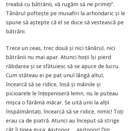
treabă cu bătrânii, vă rugăm să ne primiţi”.
Tânărul pofteşte pe musafiri la arhondaric şi le
spune să aştepte că el se duce să vestească pe
bătrâni.
Trece un ceas, trec două şi nici tânărul, nici
bătrânii nu mai apar. Atunci hoţii îşi pierd
răbdarea şi se sfătuiesc să se apuce de lucru.
Cum stăteau ei pe pat unul lângă altul,
încearcă să se ridice, însă şi mâinile şi
picioarele le înţepeniseră lemn, nu le puteau
mişca o fărâmă măcar. Se uită unii la alţii
înspăimântaţi, încearcă să se ridice, nimic! Toţi
erau ca de piatră. Atunci au început să strige
cât îi ţinea gura: Ajutooor…. ajutooor! Din