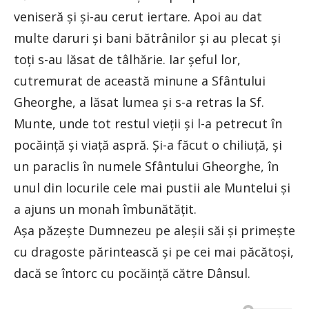
veniseră şi şi-au cerut iertare. Apoi au dat
multe daruri şi bani bătrânilor şi au plecat şi
toţi s-au lăsat de tâlhărie. Iar şeful lor,
cutremurat de această minune a Sfântului
Gheorghe, a lăsat lumea şi s-a retras la Sf.
Munte, unde tot restul vieţii şi l-a petrecut în
pocăinţă şi viaţă aspră. Şi-a făcut o chiliuţă, şi
un paraclis în numele Sfântului Gheorghe, în
unul din locurile cele mai pustii ale Muntelui şi
a ajuns un monah îmbunătăţit.
Aşa păzeşte Dumnezeu pe aleşii săi şi primeşte
cu dragoste părintească şi pe cei mai păcătoşi,
dacă se întorc cu pocăinţă către Dânsul.