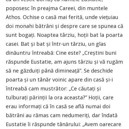
poposesc în preajma Careei, din muntele
Athos. Ochise o casă mai ferită, unde vieţuiau
doi monahi bătrâni şi despre care se spunea că
sunt bogaţi. Noaptea târziu, hoţii bat la poarta
casei. Bat şi bat şi într-un târziu, un glas
dinăuntru întreabă: Cine este? „Creştini buni
răspunde Eustatie, am ajuns târziu şi vă rugăm
să ne găzduiţi până dimineaţă”. Se deschide
poarta şi un tânăr voinic apare din casă şi-i
întreabă cam mustrător: „Ce căutaţi şi
tulburaţi părinţii la ora aceasta?” Hoţii, care
erau informaţi că în casă se află numai doi
bătrâni au rămas cam nedumeriţi, dar îndată
Eustatie îi răspunde tânărului: „Avem oarecare