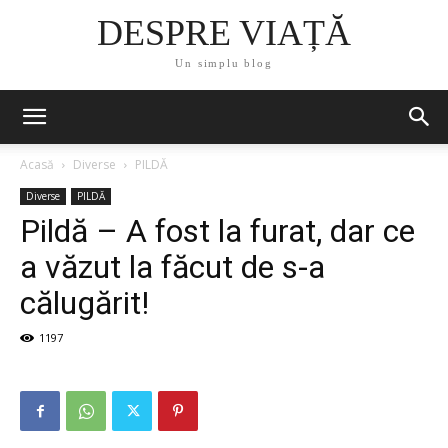
DESPRE VIAȚĂ
Un simplu blog
Acasă
Diverse
PILDĂ
Diverse
PILDĂ
Pildă – A fost la furat, dar ce
a văzut la făcut de s-a
călugărit!
1197