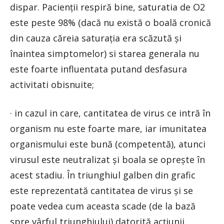
dispar. Pacienții respiră bine, saturatia de O2
este peste 98% (dacă nu există o boală cronică
din cauza căreia saturația era scăzută și
înaintea simptomelor) si starea generala nu
este foarte influentata putand desfasura
activitati obisnuite;
· in cazul in care, cantitatea de virus ce intră în
organism nu este foarte mare, iar imunitatea
organismului este bună (competentă), atunci
virusul este neutralizat și boala se oprește în
acest stadiu. În triunghiul galben din grafic
este reprezentată cantitatea de virus și se
poate vedea cum aceasta scade (de la bază
spre vârful triunghiului) datorită acțiunii