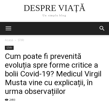
DESPRE VIAȚĂ
Un simplu blog
Acasă
STIRI
STIRI
Cum poate fi prevenită
evoluția spre forme critice a
bolii Covid-19? Medicul Virgil
Musta vine cu explicații, în
urma observațiilor
2493