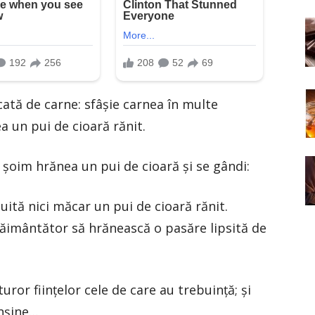
ată de carne: sfâșie carnea în multe
a un pui de cioară rănit.
 șoim hrănea un pui de cioară și se gândi:
ită nici măcar un pui de cioară rănit.
ăimântător să hrănească o pasăre lipsită de
ror ființelor cele de care au trebuință; și
înșine…