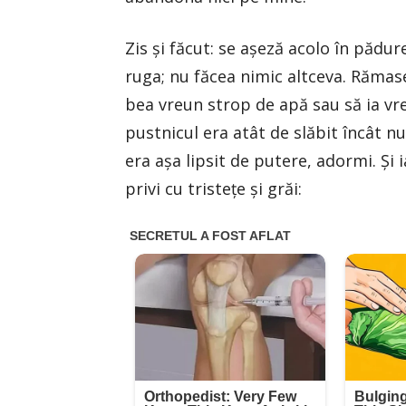
Zis și făcut: se așeză acolo în pădure 
ruga; nu făcea nimic altceva. Rămase 
bea vreun strop de apă sau să ia v
pustnicul era atât de slăbit încât n
era așa lipsit de putere, adormi. Și ia
privi cu tristețe și grăi: