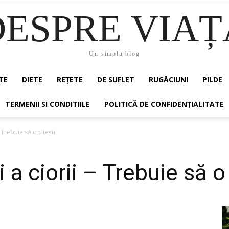
DESPRE VIAȚ
Un simplu blog
TE
DIETE
REȚETE
DE SUFLET
RUGĂCIUNI
PILDE
TERMENII SI CONDITIILE
POLITICĂ DE CONFIDENȚIALITATE
– Trebuie să o citești
 a ciorii – Trebuie să o 