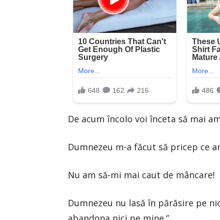
De acum încolo voi înceta să mai am
Dumnezeu m-a făcut să pricep ce am
Nu am să-mi mai caut de mâncare!
Dumnezeu nu lasă în părăsire pe nici
abandona nici pe mine.”