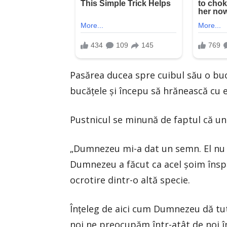
Pasărea ducea spre cuibul său o buc
bucățele și începu să hrănească cu e
Pustnicul se minună de faptul că un
„Dumnezeu mi-a dat un semn. El nu u
Dumnezeu a făcut ca acel șoim însp
ocrotire dintr-o altă specie.
Înțeleg de aici cum Dumnezeu dă tutu
noi ne preocupăm într-atât de noi 