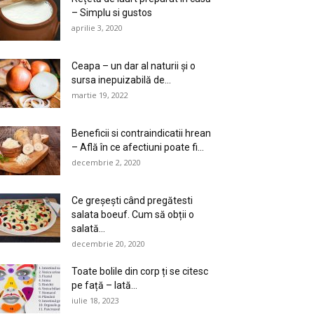
– Simplu si gustos
aprilie 3, 2020
Ceapa – un dar al naturii și o
sursa inepuizabilă de...
martie 19, 2022
Beneficii si contraindicatii hrean
– Află în ce afectiuni poate fi...
decembrie 2, 2020
Ce greșești când pregătesti
salata boeuf. Cum să obții o
salată...
decembrie 20, 2020
Toate bolile din corp ți se citesc
pe față – Iată...
iulie 18, 2023