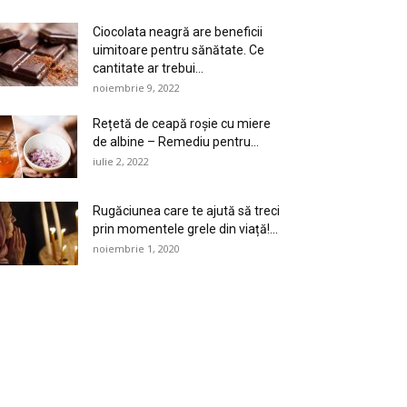
Ciocolata neagră are beneficii
uimitoare pentru sănătate. Ce
cantitate ar trebui...
noiembrie 9, 2022
Rețetă de ceapă roșie cu miere
de albine – Remediu pentru...
iulie 2, 2022
Rugăciunea care te ajută să treci
prin momentele grele din viață!...
noiembrie 1, 2020