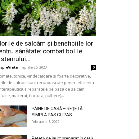
lorile de salcâm și beneficiile lor
entru sănătate: combat bolile
istemului...
spreViata
-
aprilie 25, 2023
0
omate, tonice, vindecatoare si foarte decorative,
orile de salcam sunt recunoascute pentru eficienta
r terapeutica. Preparatele pe baza de salcam
nfuzie, macerat, tinctura, pulbere)...
PÂINE DE CASĂ – REȚETĂ
SIMPLĂ PAS CU PAS
februarie 5, 2022
Rețetă de iaurt preparat în casă