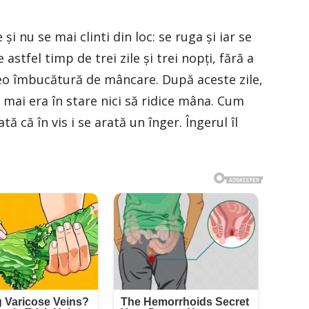
și nu se mai clinti din loc: se ruga și iar se
astfel timp de trei zile și trei nopți, fără a
reo îmbucătură de mâncare. După aceste zile,
u mai era în stare nici să ridice mâna. Cum
tă că în vis i se arată un înger. Îngerul îl