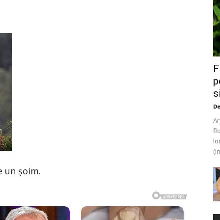
F
p
s
De
Ar
fl
lo
(i
e un șoim.