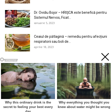
Dr. Ovidiu Bojor – HRIȘCA este benefică pentru
Sistemul Nervos, Ficat...
ianuarie 5, 2023
Ceaiul de pătlagină – remediu pentru afecțiuni
respiratorii sau boli de...
aprilie 18, 2023
Scovergi pufoase, ca la bunica acasă! –
Rețetă simplă și ușoară,...
iulie 4, 2022
Un tată adevărat nu este cel care aduce bani
în casă,...
Acest site web folosește cookie-uri pentru a vă îmbunătăți
iulie 15, 2023
experiența. Vom presupune că sunteți de acord cu asta dacă
vă continuați navigarea.
Cookie settings
ACCEPT