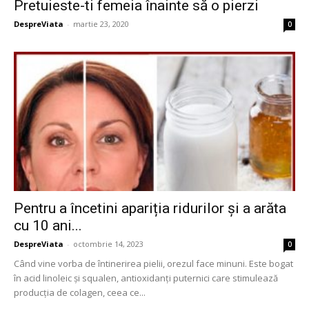
Pretuieste-ti femeia înainte să o pierzi
DespreViata
-
martie 23, 2020
0
Pentru a încetini apariția ridurilor și a arăta
cu 10 ani...
DespreViata
-
octombrie 14, 2023
0
Când vine vorba de întinerirea pielii, orezul face minuni. Este bogat
în acid linoleic și squalen, antioxidanți puternici care stimulează
producția de colagen, ceea ce...